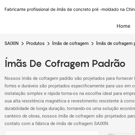
Fabricante profissional de ímãs de concreto pré -moldado na Chi
Home
SAIXIN
Produtos
Ímãs de cofragem
Ímãs de cofragem 
Ímãs De Cofragem Padrão
Nossos ímãs de cofragem padrão são projetados para fornecer fi
fortes e duráveis ​​são projetados especificamente para uso em
instalação simples e rápida torna-os na escolha ideal para empr
sua alta resistência magnética e revestimento resistente à co
durabilidade de longa duração, tornando-os uma solução econô
canteiro de obras, nossos ímãs de cofragem são projetados para 
contato com a fábrica de ímãs de cofragem SAIXIN.