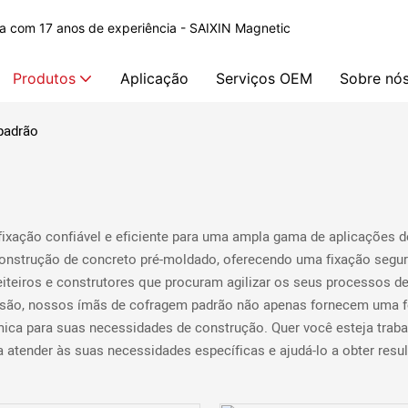
na com 17 anos de experiência - SAIXIN Magnetic
Produtos
Aplicação
Serviços OEM
Sobre nó
padrão
xação confiável e eficiente para uma ampla gama de aplicações de
 construção de concreto pré-moldado, oferecendo uma fixação segur
eiteiros e construtores que procuram agilizar os seus processos d
rrosão, nossos ímãs de cofragem padrão não apenas fornecem uma f
mica para suas necessidades de construção. Quer você esteja tra
atender às suas necessidades específicas e ajudá-lo a obter result