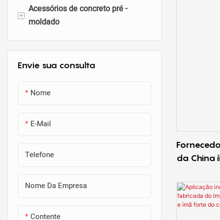
Acessórios de concreto pré -
Fôrma magnética sob medida
Formador de recesso magnético
Chanfro de aço magnético
+
moldado
Ímãs para tubos corrugados
Chanfro de borracha magnética
Sistemas de elevação e fixação
Ímãs de caixa elétrica
Sistemas de conexão pré -
Envie sua consulta
Ímãs de inserção personalizados
moldados
Nome
E-Mail
Fornecedor
Telefone
da China 
plataforma
Nome Da Empresa
Contente