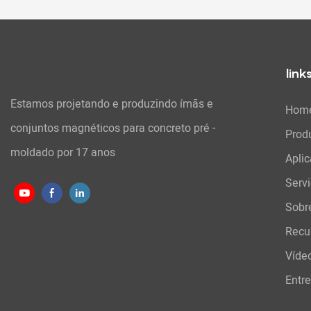
projetados e
construção d
oferecendo u
durante o va
link
Estamos projetando e produzindo ímãs e
Hom
conjuntos magnéticos para concreto pré -
Prod
moldado por 17 anos
Apli
Serv
Sobr
Recu
Víde
Entr