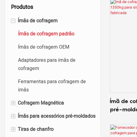
Produtos
Ímãs de cofragem
-
Ímãs de cofragem padrão
Ímãs de cofragem OEM
Adaptadores para ímãs de
cofragem
Ferramentas para cofragem de
ímãs
Ímã de co
Cofragem Magnética
+
pré-mold
Ímãs para acessórios pré-moldados
Fôrma magnética de perfil em U
+
sistema d
construçã
Tiras de chanfro
Fôrma magnética de perfil H
Ímãs de bucha roscada
+