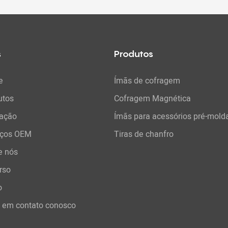
specificamente para uso em
e concreto pré-moldado,
ma fixação segura e estável
zamento e a fixação do concreto.
s
Produtos
e
Ímãs de cofragem
utos
Cofragem Magnética
cação
Ímãs para acessórios pré-mold
iços OEM
Tiras de chanfro
e nós
rso
o
e em contato conosco