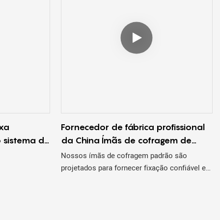
ixa
Fornecedor de fábrica profissional
 sistema de
da China Ímãs de cofragem de
 600kg para
concreto pré-moldado
Nossos ímãs de cofragem padrão são
personalizado de alta qualidade
projetados para fornecer fixação confiável e
de 900 kg
eficiente para uma ampla gama de aplicações
de cofragem, incluindo paredes, colunas e
vigas. Esses ímãs fortes e duráveis ​​são
projetados especificamente para uso em