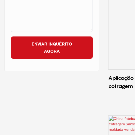
ENVIAR INQUÉRITO
AGORA
Aplicação 
cofragem 
cofragem 
e ímã for
neodímio