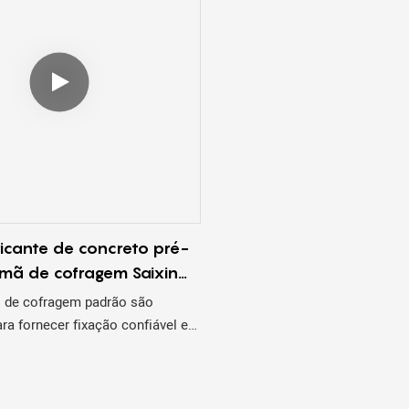
ricante de concreto pré-
mã de cofragem Saixin
aixa magnética pré-
 de cofragem padrão são
venda quente
ra fornecer fixação confiável e
ra uma ampla gama de aplicações
incluindo paredes, colunas e
ímãs fortes e duráveis ​​são