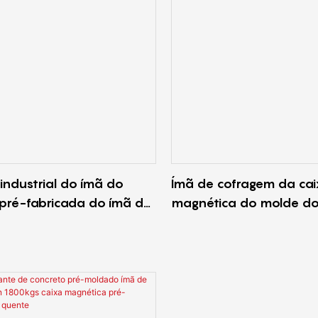
industrial do ímã do
Ímã de cofragem da ca
pré-fabricada do ímã do
magnética do molde do
de aço preto de 2600kg
levantamento da força
te do cofragem do
o molde concreto