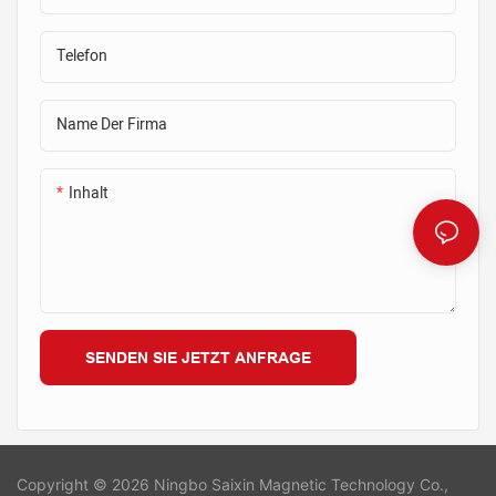
entwickelt und bieten einen
entwickelt und bieten einen
sicheren und stabilen Halt beim
sicheren und stabilen Halt beim
Telefon
Gießen und Abbinden von Beton
Gießen und Abbinden von Beton
Name Der Firma
Inhalt
SENDEN SIE JETZT ANFRAGE
Copyright © 2026 Ningbo Saixin Magnetic Technology Co.,