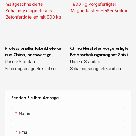
Professioneller Fabriklieferant
China Hersteller vorgefertigter
aus China, hochwertige,
Betonschalungsmagnet Saixin
maßgeschneiderte
1800 kg vorgefertigter
Unsere Standard-
Unsere Standard-
Schalungsmagnete aus
Magnetkasten Heißer Verkauf
Schalungsmagnete sind so
Schalungsmagnete sind so
Betonfertigteilen mit 900 kg
konzipiert, dass sie eine
konzipiert, dass sie eine
zuverlässige und effiziente
zuverlässige und effiziente
Klemmung für eine Vielzahl von
Klemmung für eine Vielzahl von
Schalungsanwendungen
Schalungsanwendungen
Senden Sie Ihre Anfrage
ermöglichen, darunter Wände,
ermöglichen, darunter Wände,
Säulen und Träger. Diese
Säulen und Träger. Diese
Name
starken und langlebigen
starken und langlebigen
Magnete wurden speziell für den
Magnete wurden speziell für den
Einsatz im Betonfertigteilbau
Einsatz im Betonfertigteilbau
Email