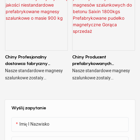
neodymowy magnes
szalunkowy
Chiny Profesjonalny
Chiny Producent
dostawca fabryczny
prefabrykowanych
Wysokiej jakości
magnesów szalunkowych do
Nasze standardowe magnesy
Nasze standardowe magnesy
niestandardowe
betonu Saixin 1800kgs
szalunkowe zostały
szalunkowe zostały
prefabrykowane magnesy
Prefabrykowane pudełko
zaprojektowane tak, aby
zaprojektowane tak, aby
szalunkowe o masie 900 kg
magnetyczne Gorąca
zapewnić niezawodne i wydajne
zapewnić niezawodne i wydajne
sprzedaż
mocowanie w szerokim zakresie
mocowanie w szerokim zakresie
zastosowań szalunkowych, w
zastosowań szalunkowych, w
Wyślij zapytanie
tym ścian, kolumn i belek. Te
tym ścian, kolumn i belek. Te
mocne i trwałe magnesy zostały
mocne i trwałe magnesy zostały
Imię I Nazwisko
specjalnie zaprojektowane do
specjalnie zaprojektowane do
stosowania w
stosowania w