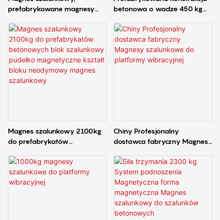
prefabrykowane magnesy
betonowa o wadze 450 kg
betonowe o wadze 1350 kg
Użyj magnesów
do prefabrykowanego
szalunkowych do systemu
systemu szalunków
szalunków ściennych
budowlanych
Magnes szalunkowy 2100kg
Chiny Profesjonalny
do prefabrykatów
dostawca fabryczny Magnesy
betonowych blok szalunkowy
szalunkowe do platformy
pudełko magnetyczne kształt
wibracyjnej
bloku neodymowy magnes
szalunkowy