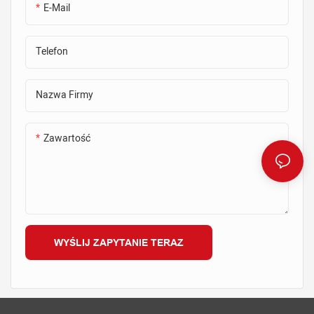
prefabrykowanych
prefabrykowanych
E-Mail
konstrukcjach betonowych,
konstrukcjach betonowych,
zapewniając bezpieczne i
zapewniając bezpieczne i
Telefon
stabilne trzymanie podczas
stabilne trzymanie podczas
wylewania i wiązania betonu
wylewania i wiązania betonu
Nazwa Firmy
Zawartość
WYŚLIJ ZAPYTANIE TERAZ