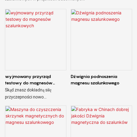
wyjmowany przyrząd
Dźwignia podnoszenia
testowy do magnesów
magnesu szalunkowego
szalunkowych
Skąd znasz dokładną siłę
przyczepności nowo
zakupionych magnesów
szalunkowych? Czy jest ona
równa czy mniejsza niż wartość
podana na produkcie?
Najważniejsza kwestia: czy