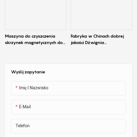
znasz również dokładną siłę
przyczepności magnesów
szalunkowych po 3 lub 6
miesiącach użytkowania? Jak
można ocenić żywotność
Maszyna do czyszczenia
Fabryka w Chinach dobrej
przedmiotu, skoro jest to
skrzynek magnetycznych do
jakości Dźwignia
narzędzie wielokrotnego użytku
magnesu szalunkowego
magnetyczna do szalunków
na linii produkcyjnej. Nasza
nowa kreatywna maszyna
testowa z pewnością Ci
Wyślij zapytanie
pomoże!!!
Imię I Nazwisko
E-Mail
Telefon