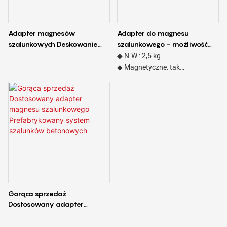
Adapter magnesów
Adapter do magnesu
szalunkowych Deskowanie
szalunkowego - możliwość
Prefabrykaty betonowe
dostosowania wymiaru
◆ N.W.: 2,5 kg
Adapter magnesów
◆ Magnetyczne: tak
szalunkowych
◆ Materiał: stal
◆ Obróbka
powierzchniowa:malowanie
Gorąca sprzedaż
Dostosowany adapter
magnesu szalunkowego
Prefabrykowany system