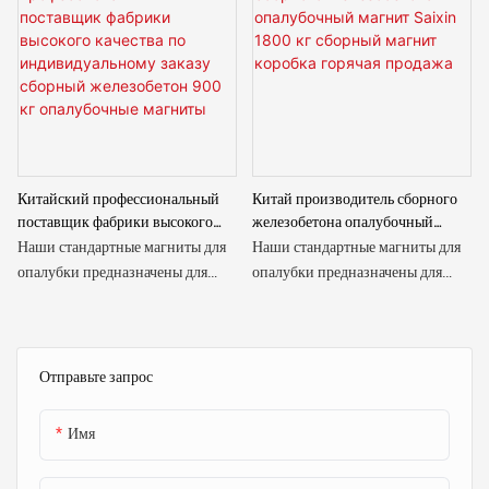
Китайский профессиональный
Китай производитель сборного
поставщик фабрики высокого
железобетона опалубочный
качества по индивидуальному
магнит Saixin 1800 кг сборный
Наши стандартные магниты для
Наши стандартные магниты для
заказу сборный железобетон
магнит коробка горячая продажа
опалубки предназначены для
опалубки предназначены для
900 кг опалубочные магниты
обеспечения надежного и
обеспечения надежного и
эффективного зажима широкого
эффективного зажима широкого
спектра опалубок, включая стены,
спектра опалубок, включая стены,
колонны и балки. Эти сильные и
колонны и балки. Эти сильные и
Отправьте запрос
долговечные магниты
долговечные магниты
специально разработаны для
специально разработаны для
Имя
использования в сборных
использования в сборных
железобетонных конструкциях и
железобетонных конструкциях и