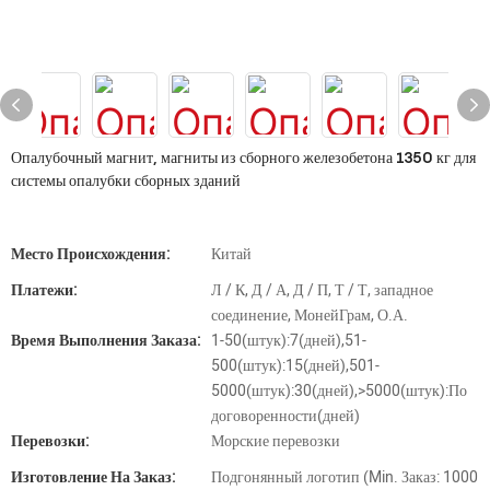
Опалубочный магнит, магниты из сборного железобетона 1350 кг для
системы опалубки сборных зданий
Место Происхождения:
Китай
Платежи:
Л / К, Д / А, Д / П, Т / Т, западное
соединение, МонейГрам, О.А.
Время Выполнения Заказа:
1-50(штук):7(дней),51-
500(штук):15(дней),501-
5000(штук):30(дней),>5000(штук):По
договоренности(дней)
Перевозки:
Морские перевозки
Изготовление На Заказ:
Подгонянный логотип (Min. Заказ: 1000