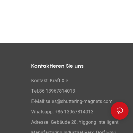
Kontaktieren Sie uns
Kontakt: Kraft Xie
Tel:86 13967814013
E-Mail:sales@shuttering-magnets.com
Whatsapp:
+86 13967814013
Adresse: Gebäude 28, Yiggong Intelligent
Manufacturing Industrial Park, Dorf Heyi,