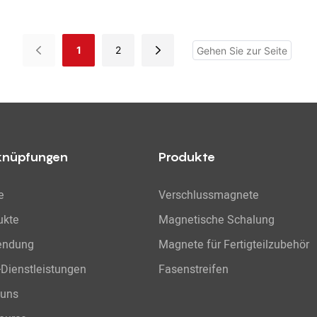
1
2
knüpfungen
Produkte
e
Verschlussmagnete
ukte
Magnetische Schalung
endung
Magnete für Fertigteilzubehör
Dienstleistungen
Fasenstreifen
 uns