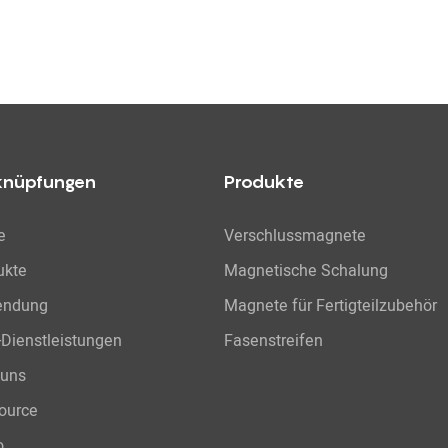
knüpfungen
Produkte
e
Verschlussmagnete
ukte
Magnetische Schalung
endung
Magnete für Fertigteilzubehör
Dienstleistungen
Fasenstreifen
 uns
ource
o