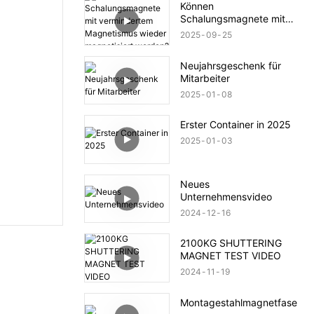
Können
Schalungsmagnete mit
vermindertem
2025
09
25
Magnetismus wieder
magnetisiert werden?
Neujahrsgeschenk für
Mitarbeiter
2025
01
08
Erster Container in 2025
2025
01
03
Neues
Unternehmensvideo
2024
12
16
2100KG SHUTTERING
MAGNET TEST VIDEO
2024
11
19
Montagestahlmagnetfase