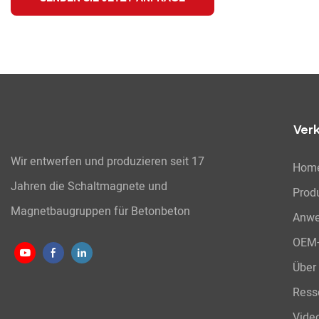
Ver
Wir entwerfen und produzieren seit 17
Hom
Jahren die Schaltmagnete und
Prod
Magnetbaugruppen für Betonbeton
Anw
OEM-
Über
Ress
Vide