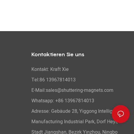
Kontaktieren Sie uns
Kontakt: Kraft Xie
Tel:86 13967814013
E-Mail:sales@shuttering-magnets.com
Whatsapp:
+86 13967814013
Adresse: Gebäude 28, Yiggong Intelligent
Manufacturing Industrial Park, Dorf Heyi,
Stadt Jiangshan, Bezirk Yinzhou, Ningbo