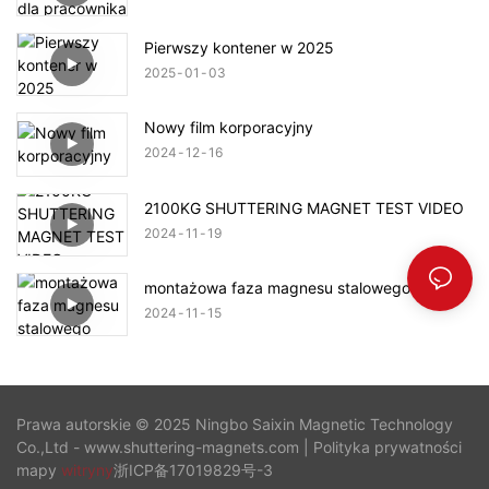
Pierwszy kontener w 2025
2025
01
03
Nowy film korporacyjny
2024
12
16
2100KG SHUTTERING MAGNET TEST VIDEO
2024
11
19
montażowa faza magnesu stalowego
2024
11
15
Prawa autorskie © 2025 Ningbo Saixin Magnetic Technology
Co.,Ltd - www.shuttering-magnets.com |
Polityka prywatności
mapy
witryny
浙ICP备17019829号-3