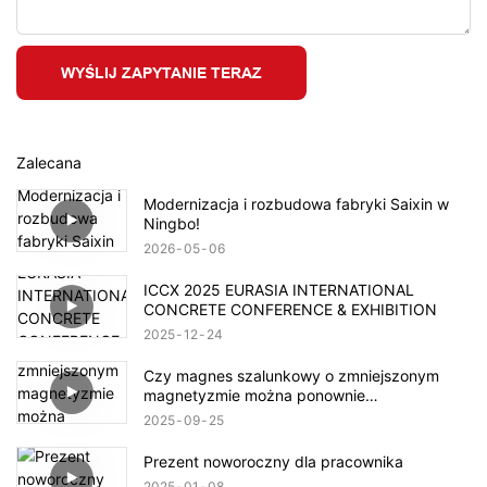
WYŚLIJ ZAPYTANIE TERAZ
Zalecana
Modernizacja i rozbudowa fabryki Saixin w
Ningbo!
2026
05
06
ICCX 2025 EURASIA INTERNATIONAL
CONCRETE CONFERENCE & EXHIBITION
2025
12
24
Czy magnes szalunkowy o zmniejszonym
magnetyzmie można ponownie
namagnesować?
2025
09
25
Prezent noworoczny dla pracownika
2025
01
08