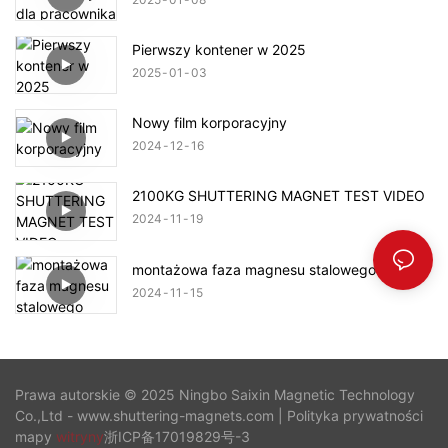
Pierwszy kontener w 2025
2025
01
03
Nowy film korporacyjny
2024
12
16
2100KG SHUTTERING MAGNET TEST VIDEO
2024
11
19
montażowa faza magnesu stalowego
2024
11
15
Prawa autorskie © 2025 Ningbo Saixin Magnetic Technology
Co.,Ltd - www.shuttering-magnets.com |
Polityka prywatności
mapy
witryny
浙ICP备17019829号-3