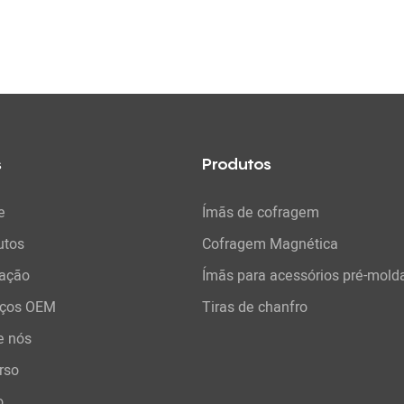
s
Produtos
e
Ímãs de cofragem
utos
Cofragem Magnética
cação
Ímãs para acessórios pré-mold
iços OEM
Tiras de chanfro
e nós
rso
o