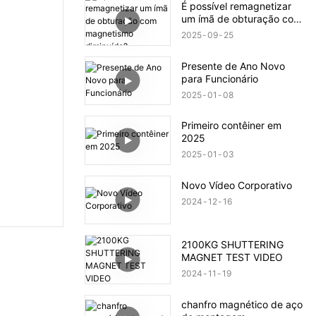
É possível remagnetizar
um ímã de obturação com
magnetismo diminuído?
2025
09
25
Presente de Ano Novo
para Funcionário
2025
01
08
Primeiro contêiner em
2025
2025
01
03
Novo Vídeo Corporativo
2024
12
16
2100KG SHUTTERING
MAGNET TEST VIDEO
2024
11
19
chanfro magnético de aço