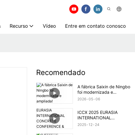
s
Recurso
Vídeo
Entre em contato conosco
Recomendado
A fábrica Saixin de Ningbo
foi modernizada e
ampliada!
2026
05
06
ICCX 2025 EURASIA
INTERNATIONAL
CONCRETE CONFERENCE
2025
12
24
& EXHIBITION