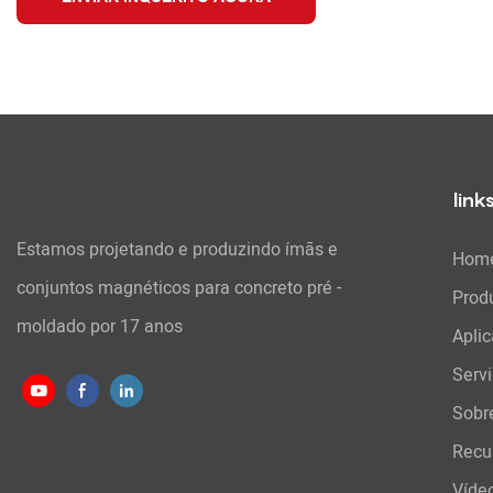
link
Estamos projetando e produzindo ímãs e
Hom
conjuntos magnéticos para concreto pré -
Prod
moldado por 17 anos
Apli
Serv
Sobr
Recu
Víde