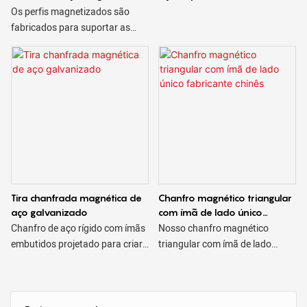
representante da Ningbo Saixin
China com múltiplas
Os perfis magnetizados são
com perguntas técnicas & para
dimensões
fabricados para suportar as
obter um orçamento
duras condições de uso a que
são submetidos e estão
disponíveis em diversos
tamanhos e formatos,
triangulares, trapezoidais,
quadrados, etc.
Tira chanfrada magnética de
Chanfro magnético triangular
aço galvanizado
com ímã de lado único
fabricante chinês
Chanfro de aço rígido com ímãs
Nosso chanfro magnético
embutidos projetado para criar
triangular com ímã de lado
bordas chanfradas em
único foi projetado para ser
concreto. Os chanfros de aço
facilmente fixado em superfícies
magnético são reutilizáveis ​​&
de aço, como bases de aço ou