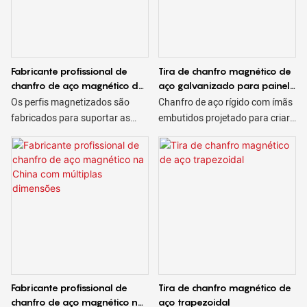
Fabricante profissional de
Tira de chanfro magnético de
chanfro de aço magnético da
aço galvanizado para painel
China aceita OEM
de parede pré-moldado
Os perfis magnetizados são
Chanfro de aço rígido com ímãs
fabricados para suportar as
embutidos projetado para criar
duras condições de uso a que
bordas chanfradas em
são submetidos e estão
concreto. Os chanfros de aço
disponíveis em diversos
magnético são reutilizáveis ​​&
tamanhos e formatos,
possuem ímãs fortes o
triangulares, trapezoidais,
suficiente para segurar o
quadrados, etc.
chanfro com segurança no
lugar e ainda permitir fácil
remoção. Ímãs no chanfro de
aço podem ser incorporados
para fazer uma revelação. Entre
Fabricante profissional de
Tira de chanfro magnético de
em contato com um
chanfro de aço magnético na
aço trapezoidal