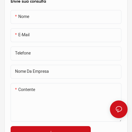
possuem ímãs fortes o
placas frontais, para uso com
Envie sua consulta
suficiente para segurar o
sistemas de estrutura de trilho
chanfro com segurança no
pré-moldados. A opção de ímã
Nome
lugar e ainda permitir fácil
de face única é perfeita para
remoção. Ímãs no chanfro de
fixação em uma superfície de
aço podem ser incorporados
aço por vez, enquanto a opção
E-Mail
para fazer uma revelação. Entre
de dupla face fornece uma
em contato com um
fixação segura para duas
Telefone
representante da Ningbo Saixin
seções de aço adjacentes
com perguntas técnicas & para
obter um orçamento
Nome Da Empresa
Contente