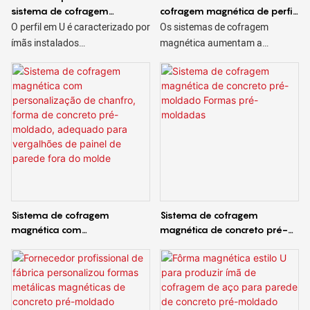
sistema de cofragem
cofragem magnética de perfil
magnética de perfil U na
H
O perfil em U é caracterizado por
Os sistemas de cofragem
China com 16 anos de
ímãs instalados
magnética aumentam a
experiência
permanentemente. Os ímãs são
produtividade nas fábricas de
ativados por uma pressão firme
pré-moldados de concreto,
vinda de cima e desativados por
graças à sua simplicidade e
uma alavanca. É adequado para
facilidade de uso.
sistemas totalmente
automáticos. Os perfis em U são
A grande variedade de formas e
fabricados para fazer lajes pré-
designs com os quais podem ser
fabricadas ou paredes
fabricados, faz dos sistemas de
sanduíche, e a altura geralmente
cofragem magnética um
é de cerca de 40-80 mm
elemento essencial nas atuais
Sistema de cofragem
Sistema de cofragem
fábricas de pré-moldados de
magnética com
magnética de concreto pré-
concreto.
personalização de chanfro,
moldado Formas pré-
forma de concreto pré-
moldadas
moldado, adequado para
vergalhões de painel de
parede fora do molde