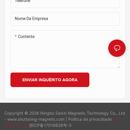
Telefone
seções de aço adjacentes
Nome Da Empresa
Contente
ENVIAR INQUÉRITO AGORA
Copyright © 2026 Ningbo Saixin Magnetic Technology Co., Ltd
- www.shuttering-magnets.com |
Política de privacidade
do
mapa do site
浙ICP备17019829号-3