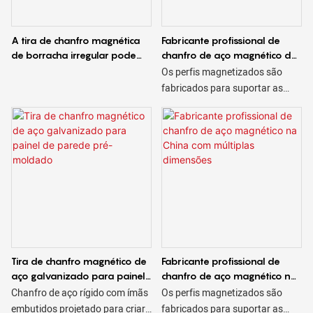
A tira de chanfro magnética
Fabricante profissional de
de borracha irregular pode
chanfro de aço magnético da
ser personalizável
China aceita OEM
Os perfis magnetizados são
fabricados para suportar as
duras condições de uso a que
são submetidos e estão
disponíveis em diversos
tamanhos e formatos,
triangulares, trapezoidais,
quadrados, etc.
Tira de chanfro magnético de
Fabricante profissional de
aço galvanizado para painel
chanfro de aço magnético na
de parede pré-moldado
China com múltiplas
Chanfro de aço rígido com ímãs
Os perfis magnetizados são
dimensões
embutidos projetado para criar
fabricados para suportar as