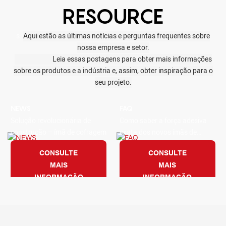
RESOURCE
s.
Aqui estão as últimas notícias e perguntas frequentes sobre
nossa empresa e setor.
Leia essas postagens para obter mais informações
sobre os produtos e a indústria e, assim, obter inspiração para o
seu projeto.
NEWS
FAQ
Solução revolucionária de
Como saber a força adesiva
construção – ímã de cofragem
exata dos novos ímãs de
cofragem que você acabou de
CONSULTE
CONSULTE
comprar?
MAIS
MAIS
INFORMAÇÃO
INFORMAÇÃO