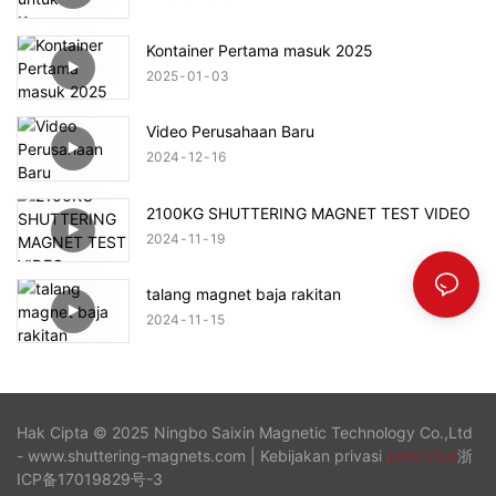
Kontainer Pertama masuk 2025
2025
01
03
Video Perusahaan Baru
2024
12
16
2100KG SHUTTERING MAGNET TEST VIDEO
2024
11
19
talang magnet baja rakitan
2024
11
15
Hak Cipta © 2025 Ningbo Saixin Magnetic Technology Co.,Ltd
- www.shuttering-magnets.com |
Kebijakan privasi
peta situs
浙
ICP备17019829号-3