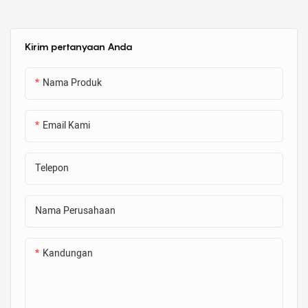
baja atau aluminium, yang telah
bergelombang atau dilipat
untuk menciptakan interior yang
Kirim pertanyaan Anda
halus dan struktur yang lebih
kuat. Pipa-pipa ini biasanya
Nama Produk
digunakan untuk drainase air
hujan, gorong-gorong, dan
aplikasi infrastruktur lainnya.
Email Kami
Magnet kami dirancang untuk
memperbaiki pipa baja
Telepon
bergelombang dengan diameter
berbeda ketika Anda perlu
menyematkan pipa
Nama Perusahaan
bergelombang ke dalam elemen
beton pracetak
Kandungan