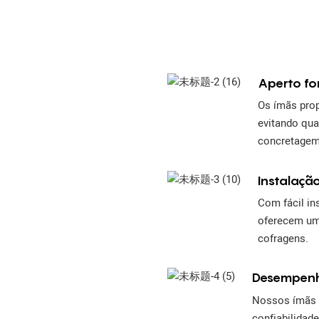
Aperto fo
Os ímãs prop
evitando qu
concretagem
Instalaçã
Com fácil in
oferecem uma
cofragens.
Desempenh
Nossos ímãs 
confiabilidad