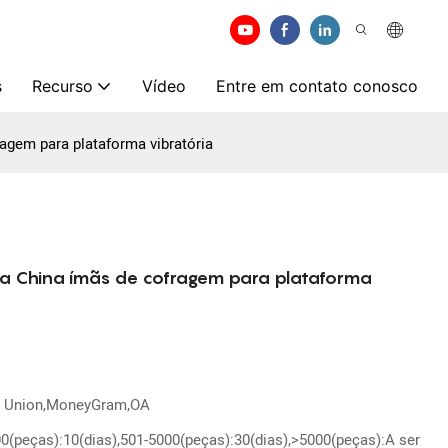
s
Recurso
Vídeo
Entre em contato conosco
ragem para plataforma vibratória
 da China ímãs de cofragem para plataforma
n Union,MoneyGram,OA
00(peças):10(dias),501-5000(peças):30(dias),>5000(peças):A ser