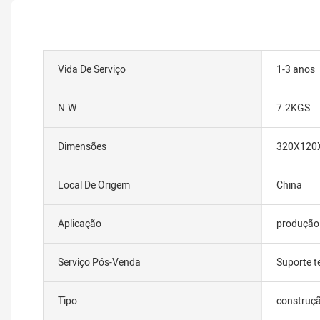
Vida De Serviço
1-3 anos
N.W
7.2KGS
Dimensões
320X12
Local De Origem
China
Aplicação
produção 
Serviço Pós-Venda
Suporte t
Tipo
construç