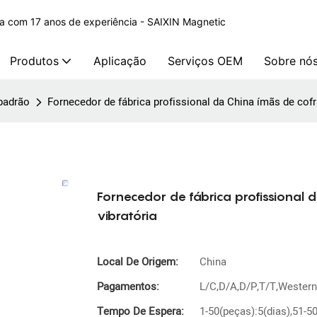
na com 17 anos de experiência - SAIXIN Magnetic
Produtos
Aplicação
Serviços OEM
Sobre nó
padrão
Fornecedor de fábrica profissional da China ímãs de cof
Fornecedor de fábrica profissional
vibratória
Local De Origem:
China
Pagamentos:
L/C,D/A,D/P,T/T,Wester
Tempo De Espera:
1-50(peças):5(dias),51-5