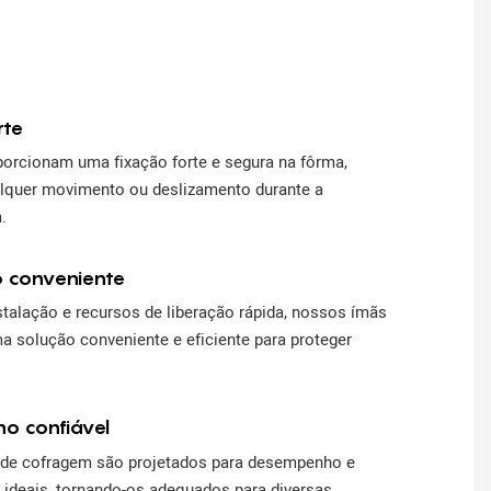
v
rte
orcionam uma fixação forte e segura na fôrma,
alquer movimento ou deslizamento durante a
.
o conveniente
stalação e recursos de liberação rápida, nossos ímãs
 solução conveniente e eficiente para proteger
o confiável
de cofragem são projetados para desempenho e
e ideais, tornando-os adequados para diversas