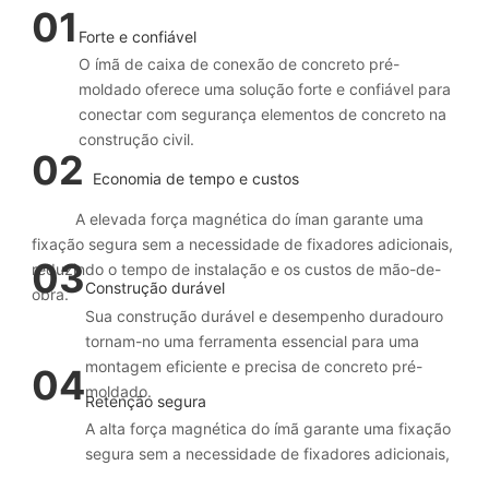
01
Forte e confiável
O ímã de caixa de conexão de concreto pré-
moldado oferece uma solução forte e confiável para
conectar com segurança elementos de concreto na
construção civil.
02
Economia de tempo e custos
A elevada força magnética do íman garante uma
fixação segura sem a necessidade de fixadores adicionais,
03
reduzindo o tempo de instalação e os custos de mão-de-
Construção durável
obra.
Sua construção durável e desempenho duradouro
tornam-no uma ferramenta essencial para uma
montagem eficiente e precisa de concreto pré-
04
moldado.
Retenção segura
A alta força magnética do ímã garante uma fixação
segura sem a necessidade de fixadores adicionais,
reduzindo o tempo de instalação e os custos de