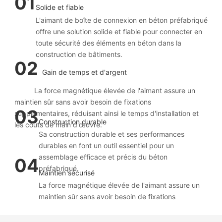
01
Solide et fiable
L'aimant de boîte de connexion en béton préfabriqué
offre une solution solide et fiable pour connecter en
toute sécurité des éléments en béton dans la
construction de bâtiments.
02
Gain de temps et d'argent
La force magnétique élevée de l'aimant assure un
maintien sûr sans avoir besoin de fixations
03
supplémentaires, réduisant ainsi le temps d'installation et
Construction durable
les coûts de main d'œuvre.
Sa construction durable et ses performances
durables en font un outil essentiel pour un
assemblage efficace et précis du béton
04
préfabriqué.
Maintien sécurisé
La force magnétique élevée de l'aimant assure un
maintien sûr sans avoir besoin de fixations
supplémentaires, réduisant ainsi le temps
d'installation et les coûts de main-d'œuvre