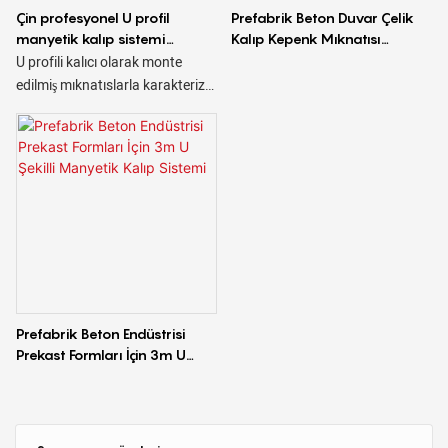
Çin profesyonel U profil
Prefabrik Beton Duvar Çelik
manyetik kalıp sistemi
Kalıp Kepenk Mıknatısı
üreticisi 16 yıllık deneyim
Üretmek İçin U Stil Mıknatıs
U profili kalıcı olarak monte
Kalıp
edilmiş mıknatıslarla karakterize
edilir. Mıknatıslar yukarıdan
gelen sert bir basınçla
etkinleştirilir ve bir kolla devre dışı
bırakılır. Tam otomatik
sistemlere uygundur. U profilleri
prefabrik levha veya sandviç
duvar yapmak için üretilir ve
yüksekliği genellikle yaklaşık 40-
80 mm'dir.
Prefabrik Beton Endüstrisi
Prekast Formları İçin 3m U
Şekilli Manyetik Kalıp Sistemi