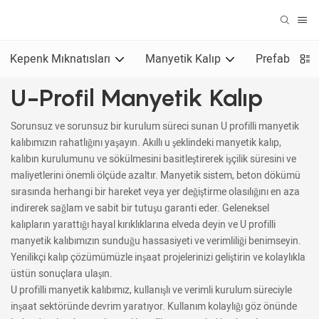
Kepenk Mıknatısları
Manyetik Kalıp
Prefabrik Ak
U-Profil Manyetik Kalıp
Sorunsuz ve sorunsuz bir kurulum süreci sunan U profilli manyetik
kalıbımızın rahatlığını yaşayın. Akıllı u şeklindeki manyetik kalıp,
kalıbın kurulumunu ve sökülmesini basitleştirerek işçilik süresini ve
maliyetlerini önemli ölçüde azaltır. Manyetik sistem, beton dökümü
sırasında herhangi bir hareket veya yer değiştirme olasılığını en aza
indirerek sağlam ve sabit bir tutuşu garanti eder. Geleneksel
kalıpların yarattığı hayal kırıklıklarına elveda deyin ve U profilli
manyetik kalıbımızın sunduğu hassasiyeti ve verimliliği benimseyin.
Yenilikçi kalıp çözümümüzle inşaat projelerinizi geliştirin ve kolaylıkla
üstün sonuçlara ulaşın.
U profilli manyetik kalıbımız, kullanışlı ve verimli kurulum süreciyle
inşaat sektöründe devrim yaratıyor. Kullanım kolaylığı göz önünde