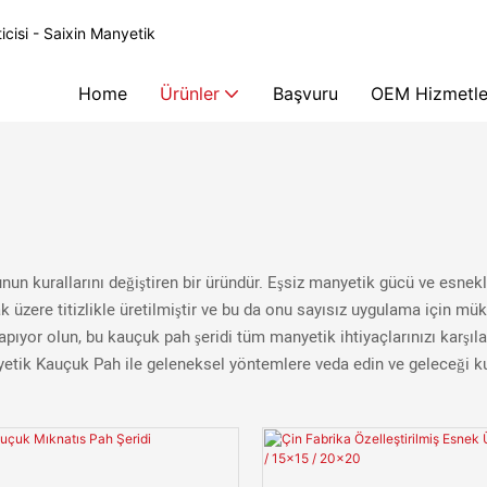
icisi - Saixin Manyetik
Home
Ürünler
Başvuru
OEM Hizmetle
 kurallarını değiştiren bir üründür. Eşsiz manyetik gücü ve esnekliği
 üzere titizlikle üretilmiştir ve bu da onu sayısız uygulama için mük
eri yapıyor olun, bu kauçuk pah şeridi tüm manyetik ihtiyaçlarınızı kar
yetik Kauçuk Pah ile geleneksel yöntemlere veda edin ve geleceği kuc