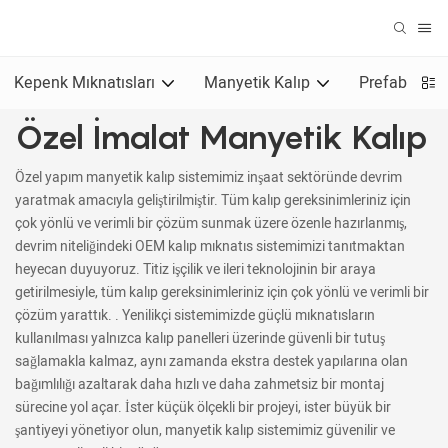
Kepenk Mıknatısları
Manyetik Kalıp
Prefabrik Ak
Özel İmalat Manyetik Kalıp
Özel yapım manyetik kalıp sistemimiz inşaat sektöründe devrim
yaratmak amacıyla geliştirilmiştir. Tüm kalıp gereksinimleriniz için
çok yönlü ve verimli bir çözüm sunmak üzere özenle hazırlanmış,
devrim niteliğindeki OEM kalıp mıknatıs sistemimizi tanıtmaktan
heyecan duyuyoruz. Titiz işçilik ve ileri teknolojinin bir araya
getirilmesiyle, tüm kalıp gereksinimleriniz için çok yönlü ve verimli bir
çözüm yarattık. . Yenilikçi sistemimizde güçlü mıknatısların
kullanılması yalnızca kalıp panelleri üzerinde güvenli bir tutuş
sağlamakla kalmaz, aynı zamanda ekstra destek yapılarına olan
bağımlılığı azaltarak daha hızlı ve daha zahmetsiz bir montaj
sürecine yol açar. İster küçük ölçekli bir projeyi, ister büyük bir
şantiyeyi yönetiyor olun, manyetik kalıp sistemimiz güvenilir ve