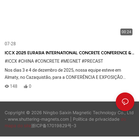
00:24
07-28
ICCX 2025 EURASIA INTERNATIONAL CONCRETE CONFERENCE &
EXHIBITION
#ICCX
#CHINA
#CONCRETE
#MEGNET
#PRECAST
Nos dias 3 e 4 de dezembro de 2025, nossa equipe esteve em
Almaty, no Cazaquistão, para a CONFERÊNCIA E EXPOSIÇÃO
INTERNACIONAL DE CONCRETO...
148
0
Copyright © 2026 Ningbo Saixin Magnetic Technology Co., Ltd
- www.shuttering-magnets.com |
Política de privacidade
do
mapa do site
浙ICP备17019829号-3