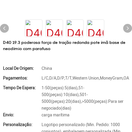
D40 19.3 poderosa força de tração redonda pote ímã base de
neodímio com parafuso
Local De Origem:
China
Pagamentos:
L/C,D/A,D/P,T/T,Western Union,MoneyGram,OA
Tempo De Espera:
1-50(peças):5(dias),51-
500(peças):10(dias),501-
5000(peças):20(dias),>5000(peças):Para ser
negociado(dias)
Envio:
carga marítima
Personalização:
Logotipo personalizado (Min. Pedido: 1000
conjuntos), embalagem personalizada (Min.