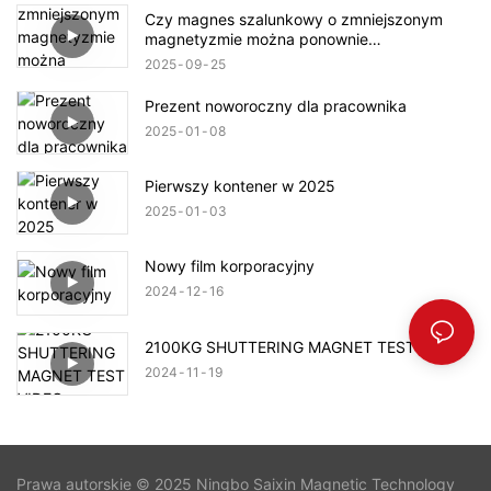
Czy magnes szalunkowy o zmniejszonym
magnetyzmie można ponownie
namagnesować?
2025
09
25
Prezent noworoczny dla pracownika
2025
01
08
Pierwszy kontener w 2025
2025
01
03
Nowy film korporacyjny
2024
12
16
2100KG SHUTTERING MAGNET TEST VIDEO
2024
11
19
Prawa autorskie © 2025 Ningbo Saixin Magnetic Technology