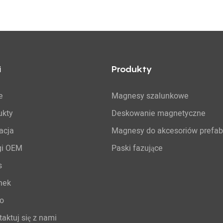
i
Produkty
e
Magnesy szalunkowe
ukty
Deskowanie magnetyczne
acja
Magnesy do akcesoriów prefa
gi OEM
Paski fazujące
s
nek
o
aktuj się z nami