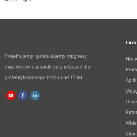
Link
Projektujemy i produkujemy magnesy
Hom
migawkowe i zespoły magnetyczne dla
Prod
prefabrykowanego betonu od 17 lat
Aplik
Usłu
O na
Ratu
Wide
Skont