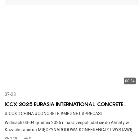
00:24
07-28
ICCX 2025 EURASIA INTERNATIONAL CONCRETE
CONFERENCE & EXHIBITION
#ICCX
#CHINA
#CONCRETE
#MEGNET
#PRECAST
W dniach 03-04 grudnia 2025 r. nasz zespół udał się do Ałmaty w
Kazachstanie na MIĘDZYNARODOWĄ KONFERENCJĘ I WYSTAWĘ
BETONU.
148
0