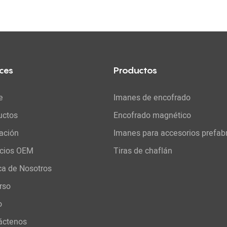
ces
Productos
e
Imanes de encofrado
uctos
Encofrado magnético
ación
Imanes para accesorios prefab
icios OEM
Tiras de chaflán
ca de Nosotros
rso
o
áctenos