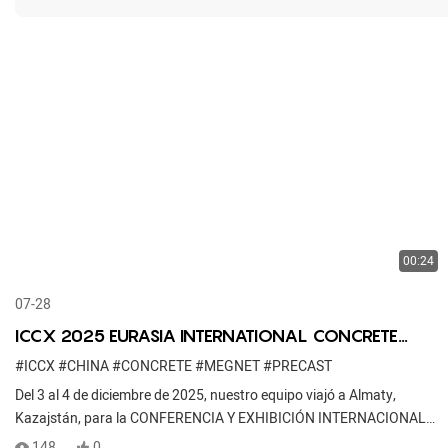
00:24
07-28
ICCX 2025 EURASIA INTERNATIONAL CONCRETE
CONFERENCE & EXHIBITION
#ICCX
#CHINA
#CONCRETE
#MEGNET
#PRECAST
Del 3 al 4 de diciembre de 2025, nuestro equipo viajó a Almaty,
Kazajstán, para la CONFERENCIA Y EXHIBICIÓN INTERNACIONAL
DE HORMIGÓN...
148
0