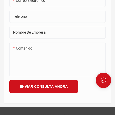
encofrado sin dañar la mesa de
Correo Electrónico
acero. Cuando el muro de
hormigón prefabricado esté
Teléfono
terminado, el imán seguirá
estando en la mesa mientras
levantamos el muro fuera de la
Nombre De Empresa
mesa, y el imán podrá usarse
nuevamente para la siguiente
producción del muro
Contenido
prefabricado.
ENVIAR CONSULTA AHORA