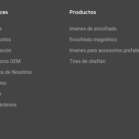
ces
Productos
e
Imanes de encofrado
uctos
Encofrado magnético
ación
Imanes para accesorios prefab
icios OEM
Tiras de chaflán
ca de Nosotros
rso
o
áctenos