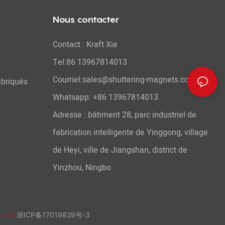
Nous contacter
Contact : Kraft Xie
Tel:86 13967814013
Courriel:sales@shuttering-magnets.com
abriqués
Whatsapp:
+86 13967814013
Adresse : bâtiment 28, parc industriel de
fabrication intelligente de Yinggong, village
de Heyi, ville de Jiangshan, district de
Yinzhou, Ningbo
u site
浙ICP备17019829号-3