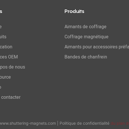
s
Produits
e
Aimants de coffrage
its
Coffrage magnétique
cation
Aimants pour accessoires préf
ices OEM
Bandes de chanfrein
opos de nous
ource
o
 contacter
 www.shuttering-magnets.com |
Politique de confidentialité
du plan d