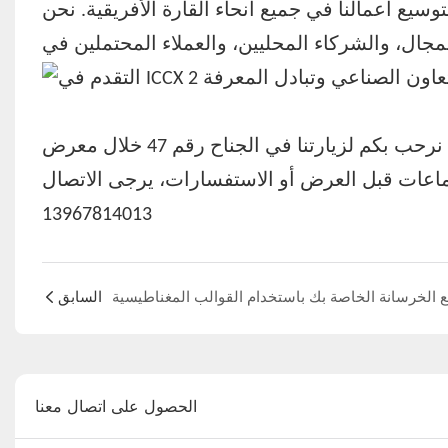
 لتوسيع أعمالنا في جميع أنحاء القارة الأفريقية. نحن
ت قبل العرض أو الاستفسارات، يرجى الاتصالsales@shuttering-magnets.com أو هاتف / WA +86
13967814013
السابق
الحصول على اتصال معنا