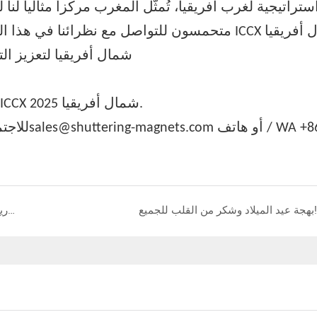
ستراتيجية لغرب أفريقيا، تُمثّل المغرب مركزاً مثالياً لنا
نرحب بكم لزيارتنا في الجناح رقم 47 خلال معرض ICCX شمال أفريقيا 2025.
للاجتماعا
بهجة عيد الميلاد وشكر من القلب للجميع!
أحدث ثورة في مشاريع الخرسانة الخاصة بك باستخدام القوالب المغناطيسية