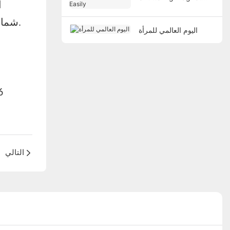
ا
Easily
متحمسون للتواصل مع نظرائنا في هذا المجال، والشركاء المحليين، والعملاء المحتملين في ICCX شمال أفريقيا.
اليوم العالمي للمرأة
التالي