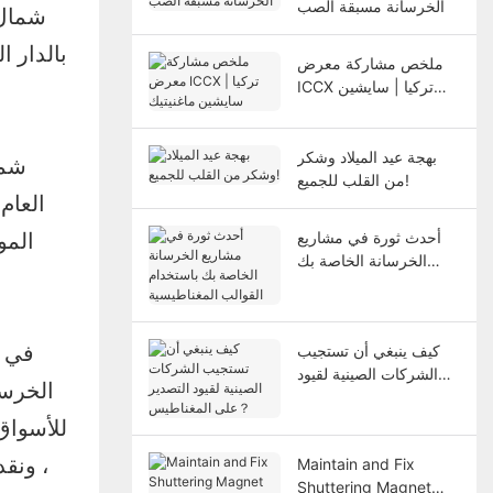
الخرسانة مسبقة الصب
بالدار ا
ملخص مشاركة معرض
ICCX تركيا | سايشين
ماغنيتيك
بهجة عيد الميلاد وشكر
من القلب للجميع!
أحدث ثورة في مشاريع
المو
الخرسانة الخاصة بك
باستخدام القوالب
المغناطيسية
كيف ينبغي أن تستجيب
في ج
الشركات الصينية لقيود
الخرسا
التصدير على
المغناطيس？
للأسواق
Maintain and Fix
، ونقد
Shuttering Magnet