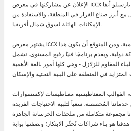
الإعلان عن مشاركتها في معرض ICCX شمال أفريقيا 2025، الذي يُقام يومي 29 و30 أكتوبر في فندق بارسيلو أنفا
ل مع أبرز صناع القرار في المنطقة، والاستفادة من
الإمكانات الهائلة لسوق شمال أفريقيا.
يشتهر معرض ICCX شمال أفريقيا بكونه المنصة الرائدة لصناعة الخرسانة الإقليمية، ومن المتوقع أن يكون هذا
بر نسخة له حتى الآن، حيث يجمع ما يقرب من 60 شركة دولية، ويقدم برنامجًا فنيًا رفيع المستوى. تشمل
بناء المقاوم للزلازل - وهي كلها أمور بالغة الأهمية
،
القوالب المغناطيسية
مغناطيسات لإكسسوارات
 خدماتنا المُخصصة، سعياً لتلبية الاحتياجات الفريدة
رنا مجموعة متكاملة من
ملحقات الخرسانة الجاهزة
ا هو بناء شراكات تُحفّز الابتكار؛ وبصفتها بوابة