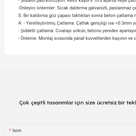
- Şiddetli pas/korozyon: Kesit kaybı% 10'u aşarsa veya çatlak
-Önleyici önlemler: Sıcak daldırma galvanizli, paslanmaz ç
S: Bir kaldırma göz çapası taktıktan sonra beton çatlama na
A: - Yerelleştirilmiş Çatlama: Çatlak genişliği ise <0.3mm
- Şiddetli çatlama: Cıvatayı sökün, betonu yeniden ayarla
- Önleme: Montaj sırasında yanal kuvvetlerden kaçının ve c
Çok çeşitli tasarımlar için size ücretsiz bir 
Isim