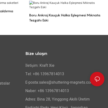
 kaldırma
Boru Ankraj Kauçuk Halka Eşleşmesi Mıknatıs
Tezgahı Eski
Bize ulaşın
İletişim: Kraft Xie
Tel: +86 13967814013
E-posta:sales@shuttering-magnets.com
tıslar
Naber:
+86 13967814013
Adres: Bina 28, Yinggong Akıllı Üretim
Endüstri Parkı, Heyi Köyü, Jiangshan