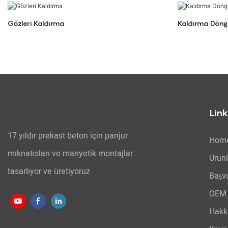
Gözleri Kaldırma
Kaldırma Döngü
Link
17 yıldır prekast beton için panjur
Hom
mıknatısları ve manyetik montajlar
Ürünl
tasarlıyor ve üretiyoruz
Başv
OEM 
Hakk