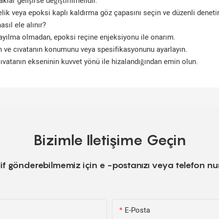
lar gelişirse değiştirilmelidir.
elik veya epoksi kaplı kaldırma göz çapasını seçin ve düzenli deneti
sıl ele alınır?
 yayılma olmadan, epoksi reçine enjeksiyonu ile onarım.
yın ve cıvatanın konumunu veya spesifikasyonunu ayarlayın.
ıvatanın ekseninin kuvvet yönü ile hizalandığından emin olun.
Bizimle Iletişime Geçin
teklif gönderebilmemiz için e -postanızı veya telefon 
E-Posta