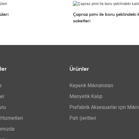
leri
Çapraz pimi ile boru şeklindeki
soketleri
ler
Ürünler
e
Kepenk Mıknatısları
er
Manyetik Kalıp
uru
Prefabrik Aksesuarlar için Mıkna
Hizmetleri
Pah Şeritleri
ımızda