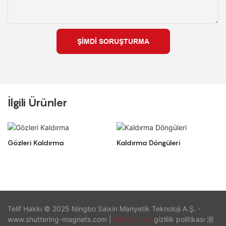
ŞIMDI SORUŞTURMA
İlgili Ürünler
Gözleri Kaldırma
Kaldırma Döngüleri
Telif Hakkı © 2025 Ningbo Saixin Manyetik Teknoloji A.Ş. -
www.shuttering-magnets.com |
Site haritası
gizlilik politikası 浙