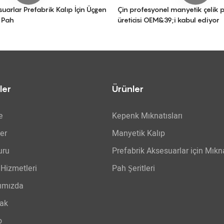
uarlar Prefabrik Kalıp İçin Üçgen
Çin profesyonel manyetik çelik 
 Pah
üreticisi OEM&39;i kabul ediyor
ler
Ürünler
e
Kepenk Mıknatısları
er
Manyetik Kalıp
uru
Prefabrik Aksesuarlar için Mıkna
Hizmetleri
Pah Şeritleri
ımızda
ak
o