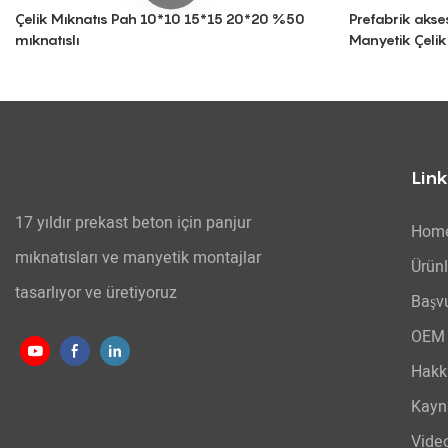
Çelik Mıknatıs Pah 10*10 15*15 20*20 %50
Prefabrik akses
mıknatıslı
Manyetik Çelik
Link
17 yıldır prekast beton için panjur
Hom
mıknatısları ve manyetik montajlar
Ürünl
tasarlıyor ve üretiyoruz
Başv
OEM 
Hakk
Kayn
Vide