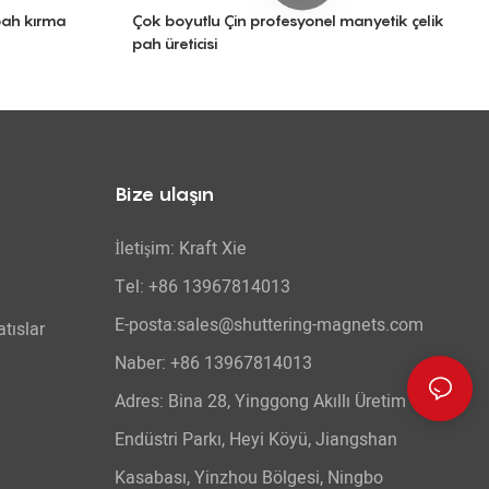
pah kırma
Çok boyutlu Çin profesyonel manyetik çelik
pah üreticisi
Bize ulaşın
İletişim: Kraft Xie
Tel: +86 13967814013
E-posta:sales@shuttering-magnets.com
tıslar
Naber:
+86 13967814013
Adres: Bina 28, Yinggong Akıllı Üretim
Endüstri Parkı, Heyi Köyü, Jiangshan
Kasabası, Yinzhou Bölgesi, Ningbo