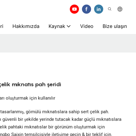
ri
Hakkımızda
Kaynak
Video
Bize ulaşın
çelik mıknatıs pah şeridi
rı oluşturmak için kullanılır
 tasarlanmış, gömülü mıknatıslara sahip sert çelik pah.
hı güvenli bir şekilde yerinde tutacak kadar güçlü mıknatıslara
Çelik pahtaki mıknatıslar bir görünüm oluşturmak için
ngbo Saixin temsilcisiyle iletişime geçin & bir teklif için.