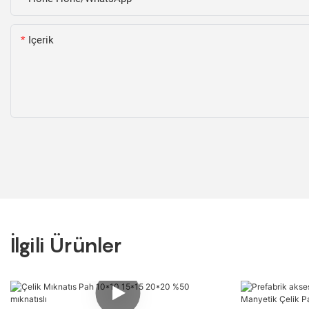
Içerik
İlgili Ürünler