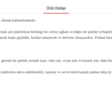
Ürün Detayı
 altında kullanılmaktadır.
rmak için platformun herhangi bir yerine sağlam ve doğru bir şekilde yerleştiril
enecek kadar güçlüdür, hareket etmeyecek ve deforme olmayacaktır. Prekast bet
 güvenli bir şekilde yerinde tutar, vida yok, cıvata yok ve kaynak yok, daha hızlı
h platforma sıkıca sabitlenebilir, kaymaz ve servis ömrü kauçuk pahtan daha iyi 