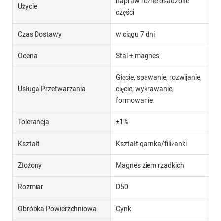
napraw różne osadzone
Użycie
części
Czas Dostawy
w ciągu 7 dni
Ocena
Stal + magnes
Gięcie, spawanie, rozwijanie,
Usługa Przetwarzania
cięcie, wykrawanie,
formowanie
Tolerancja
±1%
Kształt
Kształt garnka/filiżanki
Złożony
Magnes ziem rzadkich
Rozmiar
D50
Obróbka Powierzchniowa
Cynk