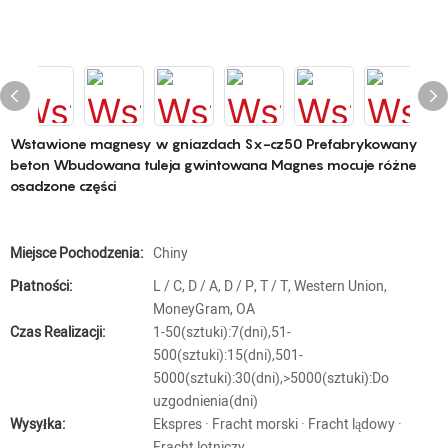
Wstawione magnesy w gniazdach Sx-cz50 Prefabrykowany
beton Wbudowana tuleja gwintowana Magnes mocuje różne
osadzone części
Miejsce Pochodzenia:
Chiny
Płatności:
L / C, D / A, D / P, T / T, Western Union,
MoneyGram, OA
Czas Realizacji:
1-50(sztuki):7(dni),51-
500(sztuki):15(dni),501-
5000(sztuki):30(dni),>5000(sztuki):Do
uzgodnienia(dni)
Wysyłka:
Ekspres · Fracht morski · Fracht lądowy ·
Fracht lotniczy