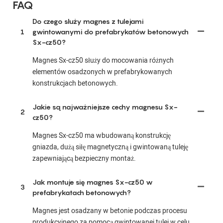
FAQ
Do czego służy magnes z tulejami
1
gwintowanymi do prefabrykatów betonowych
Sx-cz50?
Magnes Sx-cz50 służy do mocowania różnych
elementów osadzonych w prefabrykowanych
konstrukcjach betonowych.
Jakie są najważniejsze cechy magnesu Sx-
2
cz50?
Magnes Sx-cz50 ma wbudowaną konstrukcję
gniazda, dużą siłę magnetyczną i gwintowaną tuleję
zapewniającą bezpieczny montaż.
Jak montuje się magnes Sx-cz50 w
3
prefabrykatach betonowych?
Magnes jest osadzany w betonie podczas procesu
produkcyjnego za pomocą gwintowanej tulei w celu