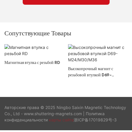
Сопутствующие Товары
Магнитная втулка с резьбой RD
Высокопрочный магнит с
резьбовой втулкой D69-
M24/M30/M36
Авторские права © 2025 Ningbo Saixin Magnetic Technology
Co., Ltd - www.shuttering-magnets.com |
Политика
конфиденциальности
карты сайта
浙ICP备17019829号-3