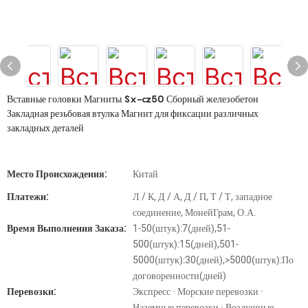
Вставные головки Магниты Sx-cz50 Сборный железобетон
Закладная резьбовая втулка Магнит для фиксации различных
закладных деталей
Место Происхождения:
Китай
Платежи:
Л / К, Д / А, Д / П, Т / Т, западное
соединение, МонейГрам, О.А.
Время Выполнения Заказа:
1-50(штук):7(дней),51-
500(штук):15(дней),501-
5000(штук):30(дней),>5000(штук):По
договоренности(дней)
Перевозки:
Экспресс · Морские перевозки ·
Наземные перевозки · Воздушные