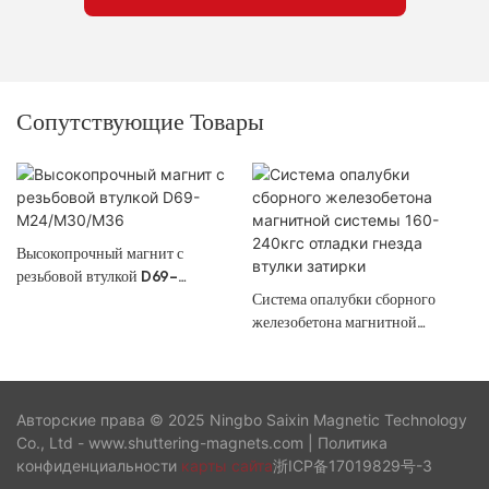
Сопутствующие Товары
Высокопрочный магнит с
резьбовой втулкой D69-
M24/M30/M36
Система опалубки сборного
железобетона магнитной
системы 160-240кгс отладки
гнезда втулки затирки
Авторские права © 2025 Ningbo Saixin Magnetic Technology
Co., Ltd - www.shuttering-magnets.com |
Политика
конфиденциальности
карты сайта
浙ICP备17019829号-3