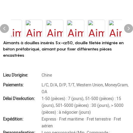
Aimants à douilles insérés Sx-cz50, douille filetée intégrée en
béton préfabriqué, aimant pour fixer différentes pièces
encastrées
Lieu D'origine:
Chine
Paiements:
L/C, D/A, D/P, T/T, Western Union, MoneyGram,
OA
Délai D'exécution:
1-50 (pièces) : 7 (jours), 51-500 (pièces) : 15
(jours), 501-5000 (pièces) : 30 (jours), > 5000
(pièces) : à négocier (jours)
Expédition:
Express · Fret maritime · Fret terrestre · Fret
aérien
Personnalisation:
Logo personnalisé (Min. Commande :