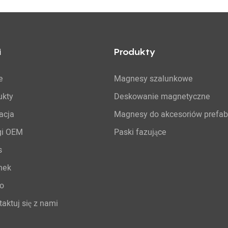
i
Produkty
e
Magnesy szalunkowe
ukty
Deskowanie magnetyczne
acja
Magnesy do akcesoriów prefa
gi OEM
Paski fazujące
s
nek
o
aktuj się z nami