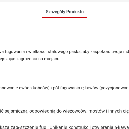
Szczegóły Produktu
wa fugowania i wielkości stalowego paska, aby zaspokoić twoje ind
iejszając zagrożenia na miejscu.
nowanie dwóch końców) i pół fugowania rękawów (pozycjonowanie 
ść sejsmiczną, odpowiednią do wieżowców, mostów i innych cię
za zagęszczenie fugi; Unikanie konstrukcji otwierania rękawa