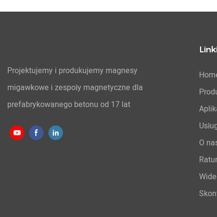
Link
Projektujemy i produkujemy magnesy
Hom
migawkowe i zespoły magnetyczne dla
Prod
prefabrykowanego betonu od 17 lat
Aplik
Usłu
O na
Ratu
Wide
Skont