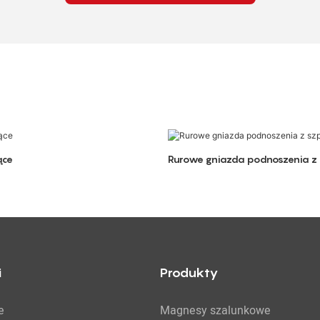
ące
Rurowe gniazda podnoszenia z 
i
Produkty
e
Magnesy szalunkowe