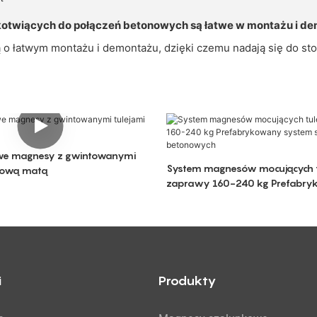
kotwiących do połączeń betonowych są łatwe w montażu i d
 o łatwym montażu i demontażu, dzięki czemu nadają się do s
we magnesy z gwintowanymi
System magnesów mocujących t
mową matą
zaprawy 160-240 kg Prefabry
szalunków betonowych
i
Produkty