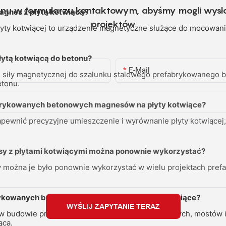
fonu w formularzu kontaktowym, abyśmy mogli wysł
agnes z płytą kotwiącą?
projektów
ty kotwiącej to urządzenie magnetyczne służące do mocowania
łytą kotwiącą do betonu?
E-Mail
iły magnetycznej do szalunku stalowego prefabrykowanego bet
etonu.
abrykowanych betonowych magnesów na płyty kotwiące?
ewnić precyzyjne umieszczenie i wyrównanie płyty kotwiącej,
y z płytami kotwiącymi można ponownie wykorzystać?
y można je było ponownie wykorzystać w wielu projektach pref
rykowanych betonowych magnesów na płyty kotwiące?
WYŚLIJ ZAPYTANIE TERAZ
 budowie prefabrykowanych budynków betonowych, mostów i in
ąca.