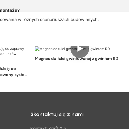
emontażu?
tosowania w różnych scenariuszach budowlanych.
Magnes do tulei gwintowanej z gwintem RD
uleję do
kowany system
Skontaktuj się z nami
Kontakt: Kraft Xie