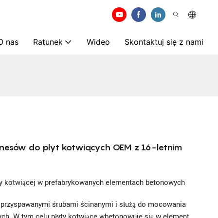
O nas
Ratunek
Wideo
Skontaktuj się z nami
nesów do płyt kotwiących OEM z 16-letnim
ty kotwiącej w prefabrykowanych elementach betonowych
j z przyspawanymi śrubami ścinanymi i służą do mocowania
h. W tym celu płyty kotwiące wbetonowuje się w element