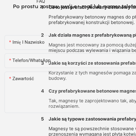
FAQ
Po prostu zostaw swój e -mail lub numer tele
1
Co to jest prefabrykowany betonowy m
Prefabrykowany betonowy magnes do pły
prefabrykowanej konstrukcji betonowej.
2
Jak działa magnes z prefabrykowaną p
Imię I Nazwisko
Magnes jest mocowany za pomocą dużej s
miejscu podczas wylewania i wiązania b
Telefon/WhatsApp
3
Jakie są korzyści ze stosowania pref
Korzystanie z tych magnesów pomaga zap
Zawartość
budowy.
4
Czy prefabrykowane betonowe magnes
Tak, magnesy te zaprojektowano tak, ab
rozwiązaniem.
5
Jakie są typowe zastosowania prefab
Magnesy te są powszechnie stosowane w
przenoszenia wymagana jest płyta kotwi