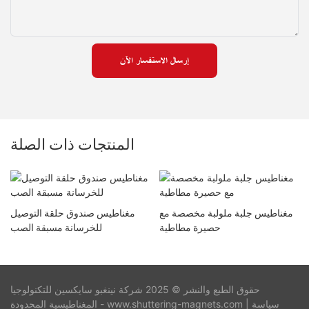
ويثبت لوحة التثبيت في مكانها بشكل آمن أثناء
صب الخرسانة وتثبيتها.
ما هي فوائد استخدام مغناطيس لوحة التثبيت
3
الخرسانية مسبقة الصب؟
إرسال الاستفسار الآن
يساعد استخدام هذه المغناطيسات على ضمان
وضع ومحاذاة لوحة التثبيت بدقة، مما يوفر
الوقت والجهد أثناء عملية البناء.
هل يمكن إعادة استخدام مغناطيسات ألواح التثبيت
4
الخرسانية مسبقة الصب؟
المنتجات ذات الصلة
نعم، تم تصميم هذه المغناطيسات لتكون قابلة
لإعادة الاستخدام في العديد من مشاريع
الخرسانة مسبقة الصب، مما يجعلها حلاً فعالاً
من حيث التكلفة.
مغناطيس جلبة ملولبة مخصصة مع
مغناطيس صندوق حلقة التوصيل
ما هي التطبيقات النموذجية لمغناطيس لوحة التثبيت
5
حصيرة مطاطية
للخرسانة مسبقة الصب
الخرسانية مسبقة الصب؟
تُستخدم هذه المغناطيسات بشكل شائع في
تشييد المباني الخرسانية والجسور والهياكل
الأخرى التي تتطلب لوحة تثبيت للرفع والتعامل
معها.
حقوق الطبع والنشر © 2025 شركة نينغبو سايكسين للتكنولوجيا
سياسة
المغناطيسية المحدودة - www.shuttering-magnets.com |