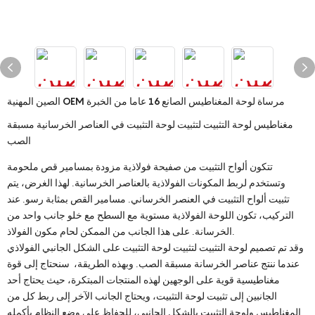
الصين المهنية OEM مرساة لوحة المغناطيس الصانع 16 عاما من الخبرة
مغناطيس لوحة التثبيت لتثبيت لوحة التثبيت في العناصر الخرسانية مسبقة
الصب
تتكون ألواح التثبيت من صفيحة فولاذية مزودة بمسامير قص ملحومة
وتستخدم لربط المكونات الفولاذية بالعناصر الخرسانية. لهذا الغرض، يتم
تثبيت ألواح التثبيت في العنصر الخرساني. مسامير القص بمثابة رسو. عند
التركيب، تكون اللوحة الفولاذية مستوية مع السطح مع خلو جانب واحد من
الخرسانة. على هذا الجانب من الممكن لحام مكون الفولاذ.
وقد تم تصميم لوحة التثبيت لتثبيت لوحة التثبيت على الشكل الجانبي الفولاذي
عندما ننتج عناصر الخرسانة مسبقة الصب. وبهذه الطريقة، سنحتاج إلى قوة
مغناطيسية قوية على الوجهين لهذه المنتجات المبتكرة، حيث يحتاج أحد
الجانبين إلى تثبيت لوحة التثبيت، ويحتاج الجانب الآخر إلى ربط كل من
المغناطيس ولوحة التثبيت بالشكل الجانبي، للحفاظ على وضع النظام بأكمله