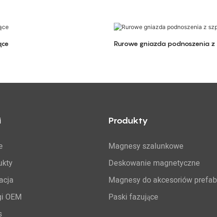
ące
Rurowe gniazda podnoszenia z 
i
Produkty
e
Magnesy szalunkowe
ukty
Deskowanie magnetyczne
acja
Magnesy do akcesoriów prefa
gi OEM
Paski fazujące
s