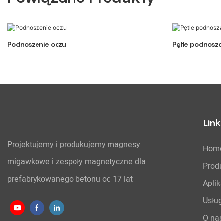
Podnoszenie oczu
Pętle podnosz
Link
Projektujemy i produkujemy magnesy
Hom
migawkowe i zespoły magnetyczne dla
Prod
prefabrykowanego betonu od 17 lat
Aplik
Usłu
O na