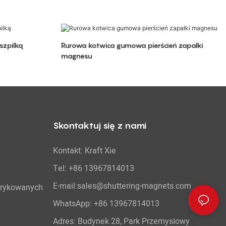
szpilką
Rurowa kotwica gumowa pierścień zapałki
magnesu
Skontaktuj się z nami
Kontakt: Kraft Xie
Tel: +86 13967814013
E-mail:sales@shuttering-magnets.com
brykowanych
WhatsApp:
+86 13967814013
Adres: Budynek 28, Park Przemysłowy