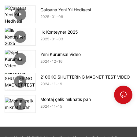
Çalışana Yeni Yıl Hediyesi
2025
01
08
İlk Konteyner 2025
2025
01
03
Yeni Kurumsal Video
2024
12
16
2100KG SHUTTERING MAGNET TEST VIDEO
2024
11
19
Montaj çelik mıknatıs pah
2024
11
15