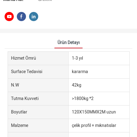
Ürün Detayı
Hizmet Ömrü
1-3 yıl
Surface Tedavisi
kararma
N.W
42kg
Tutma Kuvveti
>1800kg *2
Boyutlar
120X150MMX2M uzun
Malzeme
çelik profil + mıknatıslar