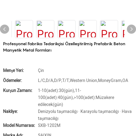
Profesyonel Fabrika Tedarikçisi Özelleştirilmiş Prefabrik Beton
Manyetik Metal Formları
Menşe Yeri:
Çin
Ödemeler:
L/C,D/A,D/P,T/T,Western Union,MoneyGram,OA
Kurşun Zamanı:
1-10(adet):30(gün),11-
100(adet):40(gün),>100(adet):Müzakere
edilecek(gün)
Nakliye:
Denizyolu taşımacılığı · Karayolu taşımacılığı · Hava
taşımacılığı
Model Numarası:
SXB-1202M
Marka Adı:
SAIXIN