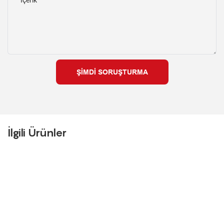
Içerik
ŞIMDI SORUŞTURMA
İlgili Ürünler
H profil manyetik kalıp sistemi
Prefabrik Beton Manyetik
üreticisi
Kalıp Sistemi Prefabrik
Formlar