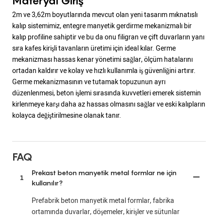
Materyal Giriş
2m ve 3,62m boyutlarında mevcut olan yeni tasarım mıknatıslı
kalıp sistemimiz, entegre manyetik gerdirme mekanizmalı bir
kalıp profiline sahiptir ve bu da onu filigran ve çift duvarların yanı
sıra kafes kirişli tavanların üretimi için ideal kılar. Germe
mekanizması hassas kenar yönetimi sağlar, ölçüm hatalarını
ortadan kaldırır ve kolay ve hızlı kullanımla iş güvenliğini artırır.
Germe mekanizmasının ve tutamak topuzunun ayrı
düzenlenmesi, beton işlemi sırasında kuvvetleri emerek sistemin
kirlenmeye karşı daha az hassas olmasını sağlar ve eski kalıpların
kolayca değiştirilmesine olanak tanır.
FAQ
Prekast beton manyetik metal formlar ne için
1
kullanılır?
Prefabrik beton manyetik metal formlar, fabrika
ortamında duvarlar, döşemeler, kirişler ve sütunlar