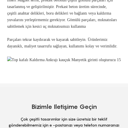
Insert Magnet serisi, prekast betonun çeşitli gömülü parçaları için
tasarlanmış ve geliştirilmiştir. Prekast beton üretim sürecinde,
çeşitli anahtar delikleri, boru delikleri ve bağlantı veya kaldırma
yuvalarını yerleştirmemiz gerekiyor. Gömülü parçaları, mıknatısları
sabitlemek için kesici uç mıknatısımızı kullanma
Parçaları tekrar kaydırarak ve kayarak sabitleyin. Ürünlerimiz
dayanıklı, maliyet tasarrufu sağlayan, kullanımı kolay ve verimlidir.
Bizimle Iletişime Geçin
Çok çeşitli tasarımlar için size ücretsiz bir teklif
gönderebilmemiz için e -postanızı veya telefon numaranızı