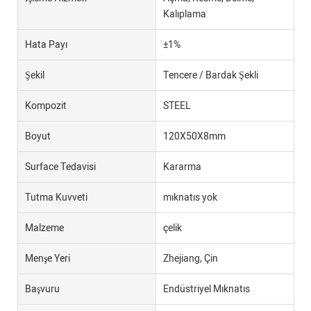
Kalıplama
Hata Payı
±1%
Şekil
Tencere / Bardak Şekli
Kompozit
STEEL
Boyut
120X50X8mm
Surface Tedavisi
Kararma
Tutma Kuvveti
mıknatıs yok
Malzeme
çelik
Menşe Yeri
Zhejiang, Çin
Başvuru
Endüstriyel Mıknatıs