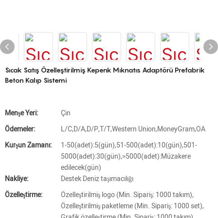
Sıcak Satış Özelleştirilmiş Kepenk Mıknatıs Adaptörü Prefabrik
Beton Kalıp Sistemi
Menşe Yeri:
Çin
Ödemeler:
L/C,D/A,D/P,T/T,Western Union,MoneyGram,OA
Kurşun Zamanı:
1-50(adet):5(gün),51-500(adet):10(gün),501-
5000(adet):30(gün),>5000(adet):Müzakere
edilecek(gün)
Nakliye:
Destek Deniz taşımacılığı
Özelleştirme:
Özelleştirilmiş logo (Min. Sipariş: 1000 takım),
Özelleştirilmiş paketleme (Min. Sipariş: 1000 set),
Grafik özelleştirme (Min. Sipariş: 1000 takım)