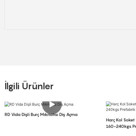
İlgili Ürünler
RD Vida Dişli Burç Mıknatısı Diş Açma
Harç Kol Soket
160-240kgs Pre