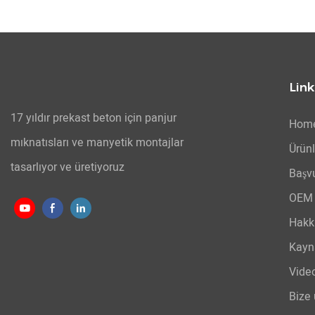
Link
17 yıldır prekast beton için panjur
Hom
mıknatısları ve manyetik montajlar
Ürünl
tasarlıyor ve üretiyoruz
Başv
OEM 
Hakk
Kayn
Vide
Bize 