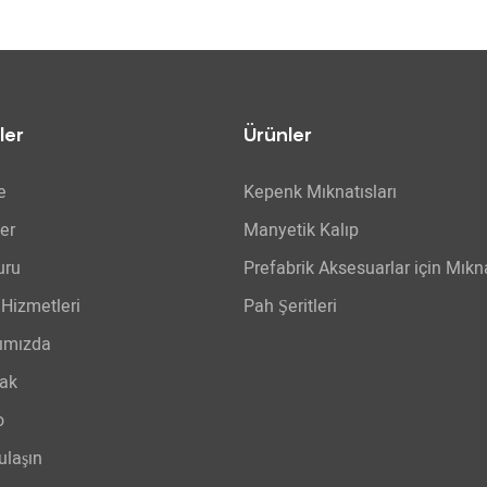
Gömülü Parçaları Sabitle
ler
Ürünler
e
Kepenk Mıknatısları
er
Manyetik Kalıp
uru
Prefabrik Aksesuarlar için Mıkna
Hizmetleri
Pah Şeritleri
ımızda
ak
o
ulaşın