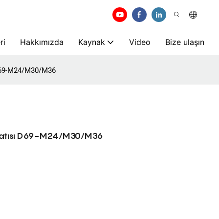
ri
Hakkımızda
Kaynak
Video
Bize ulaşın
 D69-M24/M30/M36
knatısı D69-M24/M30/M36